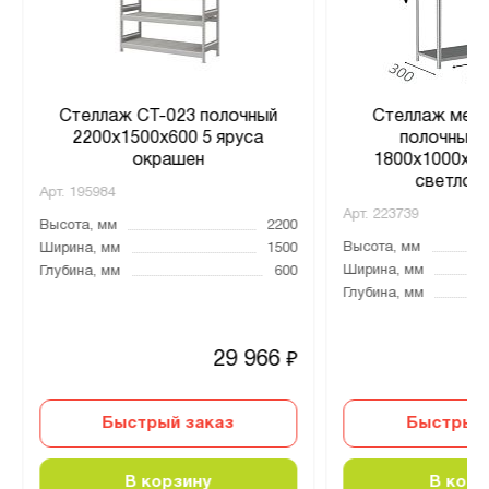
Стеллаж СТ-023 полочный
Стеллаж мета
2200x1500x600 5 яруса
полочный 
окрашен
1800х1000х300
светло-
Арт.
195984
Арт.
223739
Высота, мм
2200
Высота, мм
Ширина, мм
1500
Ширина, мм
Глубина, мм
600
Глубина, мм
29 966
₽
Быстрый заказ
Быстрый 
В корзину
В корз