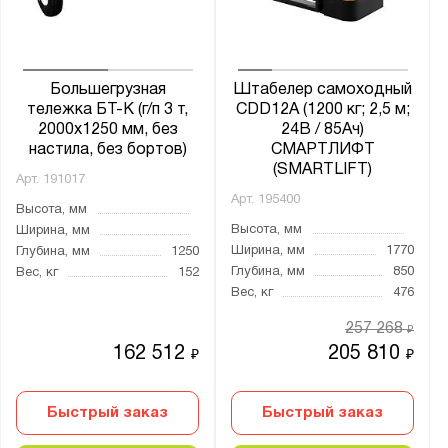
Страна производства:
Россия
Производитель:
Большегрузная
Штабелер самоходный
тележка БТ-К (г/п 3 т,
CDD12A (1200 кг; 2,5 м;
Gresson
2000x1250 мм, без
24В / 85Ач)
Версия
настила, без бортов)
СМАРТЛИФТ
(SMARTLIFT)
Диком
Арт.
191017
Арт.
195400
Предприятие ДВК
Высота, мм
Высота, мм
Ширина, мм
Стелла-Техник
Ширина, мм
1770
Глубина, мм
1250
Глубина, мм
850
Вес, кг
152
Серия:
Вес, кг
476
CM
257 268
₽
CRP
162 512
205 810
₽
₽
CTA
FW
Быстрый заказ
Быстрый заказ
MAGNA