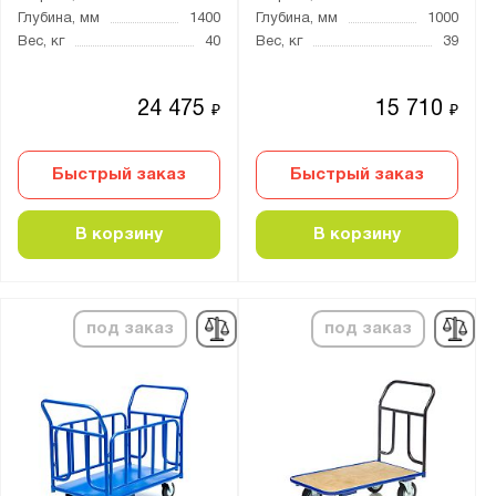
Глубина, мм
1400
Глубина, мм
1000
чугун
Вес, кг
40
Вес, кг
39
Размер платформы:
24 475
15 710
₽
₽
204х366х85
210x100x105
Быстрый заказ
Быстрый заказ
260x230x105
300x250x115
В корзину
В корзину
310x255x105
330x230x105
360x220x115
под заказ
под заказ
409x681
430x680
480х780
490х210х111
500x800