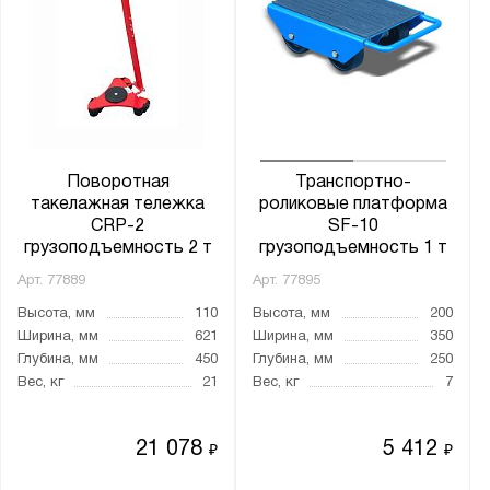
1200
1220
1500
1800
2000
Поворотная
Транспортно-
такелажная тележка
роликовые платформа
Ширина вил, мм:
CRP-2
SF-10
грузоподъемность 2 т
грузоподъемность 1 т
200-550
Арт.
77889
Арт.
77895
210-620
Высота, мм
110
Высота, мм
200
220-600
Ширина, мм
621
Ширина, мм
350
220-680
Глубина, мм
450
Глубина, мм
250
300-695
Вес, кг
21
Вес, кг
7
300-850
310-850
21 078
5 412
₽
₽
540