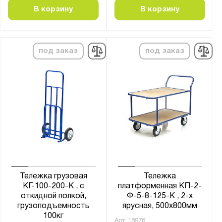
В корзину
В корзину
SF
SK
SMARTLIFT
под заказ
под заказ
ST
БТ
ДЛ
КБ
КГ
КГК
КДВ
ККБ
КП
Тележка грузовая
Тележка
КГ-100-200-К , с
платформенная КП-2-
КПБ
откидной полкой,
Ф-5-8-125-К , 2-х
КПО
грузоподъемность
ярусная, 500х800мм
100кг
КПТ
Арт.
18976