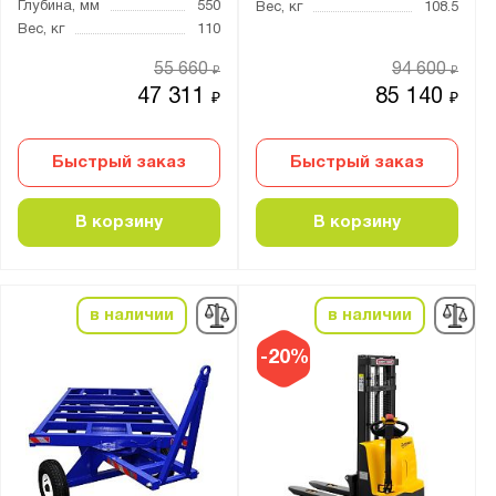
Глубина, мм
550
Вес, кг
108.5
25.6V/230Ah
Вес, кг
110
25.6V/300Ah
55 660
94 600
₽
₽
48V/20Ah
47 311
85 140
₽
₽
Тип аккумулятора:
Быстрый заказ
Быстрый заказ
Li-ion
Гелевый
В корзину
В корзину
Кислотный
Грузоподъёмность штабелера, кг:
в наличии
в наличии
от
до
-20%
Общая высота штабелера, мм:
от
до