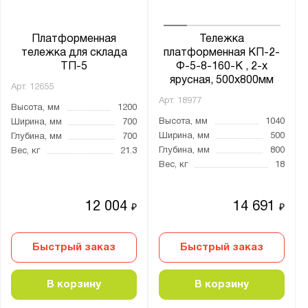
четырехколесная
Конструкция:
Платформенная
Тележка
тележка для склада
платформенная КП-2-
разборная
ТП-5
Ф-5-8-160-К , 2-х
цельносварная
ярусная, 500х800мм
Арт.
12655
Арт.
18977
Высота, мм
1200
С откидной полкой:
Высота, мм
1040
Ширина, мм
700
Ширина, мм
500
Да
Глубина, мм
700
Глубина, мм
800
Вес, кг
21.3
нет
Вес, кг
18
Количество ярусов:
12 004
14 691
₽
₽
5
Двухъярусные
Быстрый заказ
Быстрый заказ
Одноярусные
Трехъярусные
В корзину
В корзину