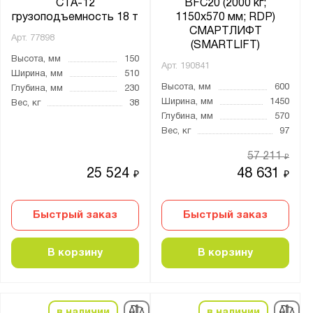
CTA-12
BFC20 (2000 кг;
Италия
грузоподъемность 18 т
1150х570 мм; RDP)
Китай
СМАРТЛИФТ
Арт.
77898
(SMARTLIFT)
Высота, мм
150
Минимальный радиус разворота, мм:
Арт.
190841
Ширина, мм
510
от
до
Высота, мм
600
Глубина, мм
230
Ширина, мм
1450
Вес, кг
38
Глубина, мм
570
Емкость аккумулятора:
Вес, кг
97
12V/120Ah
57 211
₽
24V/20Ah
25 524
48 631
₽
₽
24V/40Ah
24V/50Ah
Быстрый заказ
Быстрый заказ
24V/60Ah
В корзину
В корзину
24V/65Ah
24V/85Ah
24V/100Ah
в наличии
в наличии