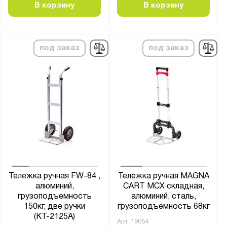
В корзину
В корзину
800х1200
800х1400
800х1500
под заказ
под заказ
900x600
900х610
936х560х85
1000x500
1000x600
1000x700
1200x600
1200x700
Тележка ручная FW-84 ,
Тележка ручная MAGNA
1200x800
алюминий,
CART MCX складная,
1380x450
грузоподъемность
алюминий, сталь,
150кг, две ручки
грузоподъемность 68кг
1400x800
(КТ-2125А)
Арт.
19054
1800x800