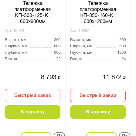
от
до
Тележка
Тележка
платформенная
платформенная
КП-300-125-К ,
КП-350-160-К ,
Грузоподъёмность тележки, кг:
600х900мм
600х1200мм
от
до
Арт.
18978
Арт.
18987
Высота, мм
360
Высота, мм
380
Ширина, мм
600
Ширина, мм
600
Количество полок, шт.:
Глубина, мм
900
Глубина, мм
1200
от
до
Вес, кг
22
Вес, кг
24
8 793
11 872
Тип покрытия поверхности:
₽
₽
порошковое
Быстрый заказ
Быстрый заказ
Нагрузка на полку, кг:
В корзину
В корзину
от
до
Цвет: