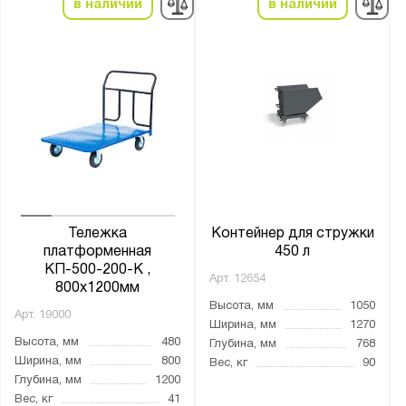
в наличии
в наличии
Графитовый (RAL 7012)
Муар металлик (RAL 9005)
Светло-серый (RAL 7035)
Сигнальный синий (RAL 5005)
Диаметр колёс:
100
121
125
Тележка
Контейнер для стружки
127
платформенная
450 л
КП-500-200-К ,
150
Арт.
12654
800х1200мм
160
Высота, мм
1050
Арт.
19000
Ширина, мм
1270
160*50
Высота, мм
480
Глубина, мм
768
180
Ширина, мм
800
Вес, кг
90
Глубина, мм
1200
180*50
Вес, кг
41