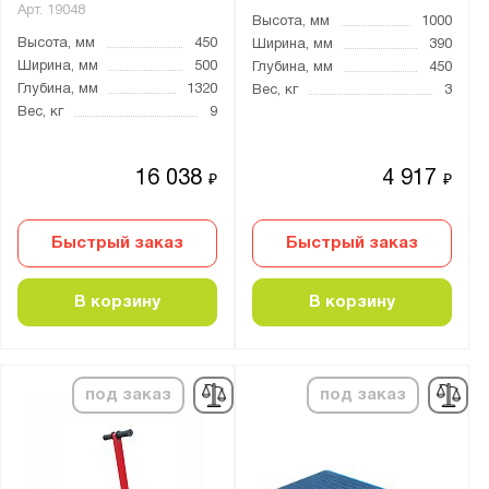
Арт.
19048
Высота, мм
1000
2000x1250
Высота, мм
450
Ширина, мм
390
2500x1250
Ширина, мм
500
Глубина, мм
450
Глубина, мм
1320
3000x1250
Вес, кг
3
Вес, кг
9
Общая высота тележки, мм:
16 038
4 917
₽
₽
от
до
Быстрый заказ
Быстрый заказ
Высота ручки, мм:
от
до
В корзину
В корзину
Длина вил, мм:
675
под заказ
под заказ
800
850
1150