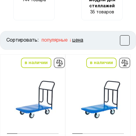
144 товара
модули для
стеллажей
35 товаров
Сортировать:
популярные
цена
Цена:
от
до
в наличии
в наличии
Высота, мм:
от
до
Ширина, мм:
от
до
Глубина, мм: