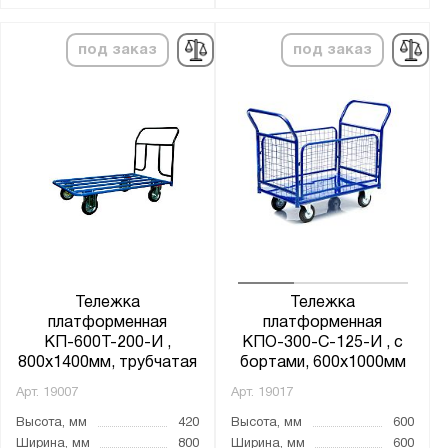
Борт платформы:
Да
под заказ
под заказ
нет
Материал колёс:
Литые
Нейлон
Нейлон / металл
Обрезиненный металл
Полиуретан
Резина
Тележка
Тележка
платформенная
платформенная
КП-600Т-200-И ,
КПО-300-С-125-И , с
Тип колёс:
800х1400мм, трубчатая
бортами, 600х1000мм
4 колеса
Арт.
19007
Арт.
19017
литые
Высота, мм
420
Высота, мм
600
пневматические
Ширина, мм
800
Ширина, мм
600