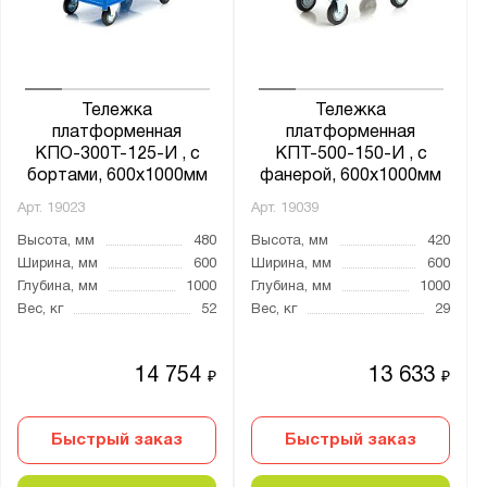
500x1200
500х800
600x900
Тележка
Тележка
600x1000
платформенная
платформенная
600х900
КПО-300Т-125-И , с
КПТ-500-150-И , с
бортами, 600х1000мм
фанерой, 600х1000мм
600х1000
Арт.
19023
Арт.
19039
600х1200
Высота, мм
480
Высота, мм
420
630x400x115
Ширина, мм
600
Ширина, мм
600
650x1150
Глубина, мм
1000
Глубина, мм
1000
Вес, кг
52
Вес, кг
29
700x400
700x1200
14 754
13 633
₽
₽
700х1000
700х1250
Быстрый заказ
Быстрый заказ
800x500
800х500х100