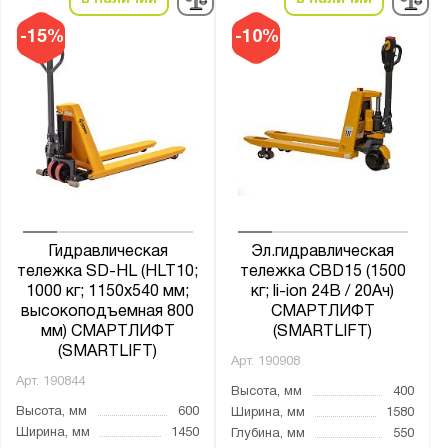
24V/105Ah
-15%
-10%
24V/125Ah
24V/200Ah
24V/210Ah
24V/240Ah
24V/270Ah
24V/280Ah
24V/300Ah
24V/400Ah
Гидравлическая
Эл.гидравлическая
тележка SD-HL (HLT10;
тележка CBD15 (1500
25
1000 кг; 1150х540 мм;
кг; li-ion 24В / 20Ач)
25.6V/30Ah
высокоподъемная 800
СМАРТЛИФТ
мм) СМАРТЛИФТ
(SMARTLIFT)
25.6V/50Ah
(SMARTLIFT)
Арт.
190908
25.6V/100Ah
Арт.
190844
Высота, мм
400
25.6V/150Ah
Высота, мм
600
Ширина, мм
1580
25.6V/225Ah
Ширина, мм
1450
Глубина, мм
550