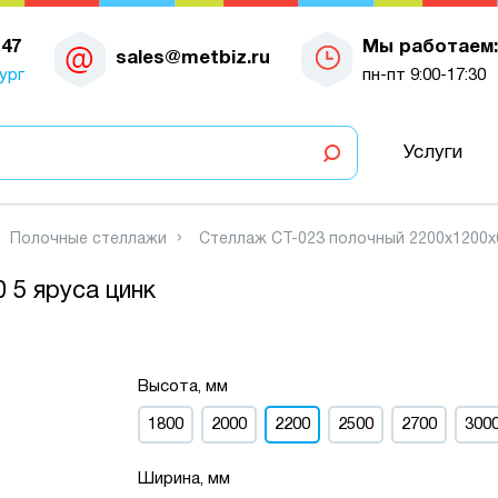
-47
Мы работаем:
sales@metbiz.ru
ург
пн-пт 9:00-17:30
Услуги
Полочные стеллажи
Стеллаж СТ-023 полочный 2200x1200x6
 5 яруса цинк
Высота, мм
1800
2000
2200
2500
2700
300
Ширина, мм