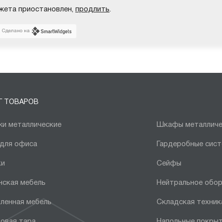
жета приостановлен,
продлить
.
Сделано на
Г ТОВАРОВ
и металлические
Шкафы металличе
 для офиса
Гардеробные сис
ки
Сейфы
нская мебель
Нейтральное обо
ленная мебель
Складская техник
овая тара
Напольные покры