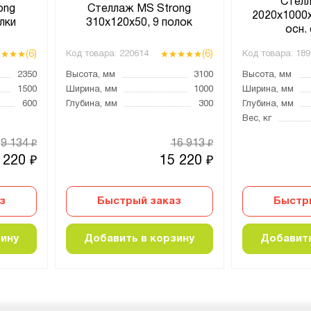
Стел
ong
Стеллаж MS Strong
2020х1000х
лки
310х120х50, 9 полок
осн.
(6)
(6)
Код товара:
220614
Код товара:
189
2350
Высота, мм
3100
Высота, мм
1500
Ширина, мм
1000
Ширина, мм
600
Глубина, мм
300
Глубина, мм
Вес, кг
9 134
16 913
₽
₽
 220
15 220
₽
₽
з
Быстрый заказ
Быстр
зину
Добавить в корзину
Добавить