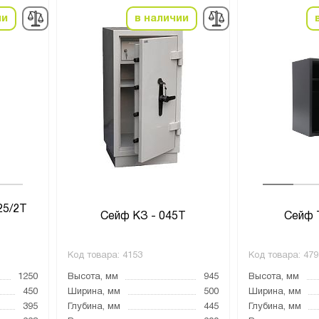
ии
в наличии
25/2T
Сейф КЗ - 045Т
Сейф 
Код товара:
4153
Код товара:
479
1250
Высота, мм
945
Высота, мм
450
Ширина, мм
500
Ширина, мм
395
Глубина, мм
445
Глубина, мм