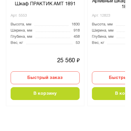
Архивный шкаф 
Шкаф ПРАКТИК AMT 1891
189
Арт.
5553
Арт.
12823
Высота, мм
1830
Высота, мм
Ширина, мм
918
Ширина, мм
Глубина, мм
458
Глубина, мм
Вес, кг
53
Вес, кг
25 560
₽
Быстрый заказ
Быстрый 
В корзину
В корз