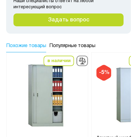
Наши специалисты ответят на любой
интересующий вопрос
Задать вопрос
Похожие товары
Популярные товары
в наличии
в
-5%