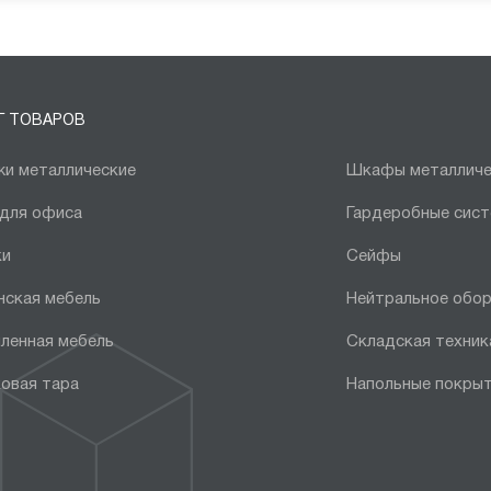
Г ТОВАРОВ
и металлические
Шкафы металличе
 для офиса
Гардеробные сис
ки
Сейфы
нская мебель
Нейтральное обо
ленная мебель
Складская техник
овая тара
Напольные покры