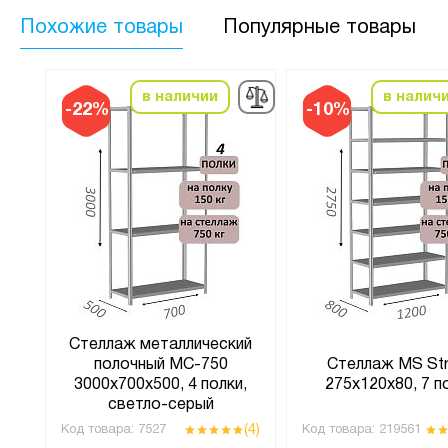
Похожие товары
Популярные товары
в наличии
в налич
-22%
-10%
ий
Стеллаж металлический
полочный МС-750
Стеллаж MS St
к,
3000х700х500, 4 полки,
275х120х80, 7 п
светло-серый
(4)
(4)
Код товара:
7527
Код товара:
219561