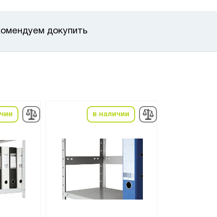
омендуем докупить
ичии
в наличии
в