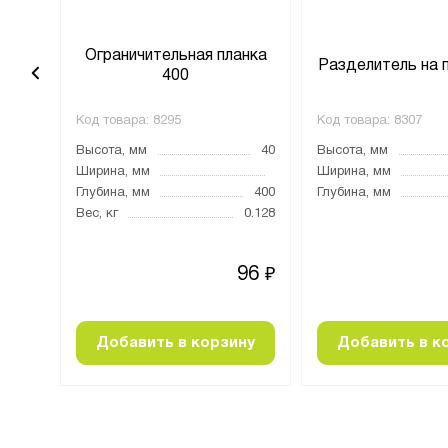
анка
Ограничительная планка
Разделитель на 
400
Код товара:
8295
Код товара:
8307
40
Высота, мм
40
Высота, мм
1500
Ширина, мм
Ширина, мм
Глубина, мм
400
Глубина, мм
0.49
Вес, кг
0.128
76
96
₽
₽
ну
Добавить в корзину
Добавить в к