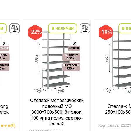
ии
в наличии
в н
-22%
-10%
Стеллаж металлический
rong
полочный МС
Стеллаж 
олок
3000х700х500, 8 полок,
250х100х50,
100 кг на полку, светло-
серый
(6)
Код товара:
22029