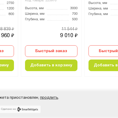
Код товара:
225976
2750
Высота, мм
Высота, мм
3000
1200
Ширина, мм
Ширина, мм
700
800
Глубина, мм
Глубина, мм
500
18 839
11 544
₽
₽
 960
9 010
₽
₽
аз
Быстрый заказ
Быстрый
зину
Добавить в корзину
Добавить в
жета приостановлен,
продлить
.
Сделано на