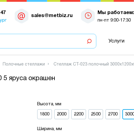
-47
Мы работаем:
sales@metbiz.ru
ург
пн-пт 9:00-17:30
Услуги
Полочные стеллажи
Стеллаж СТ-023 полочный 3000x1200x
 5 яруса окрашен
Высота, мм
1800
2000
2200
2500
2700
300
Ширина, мм