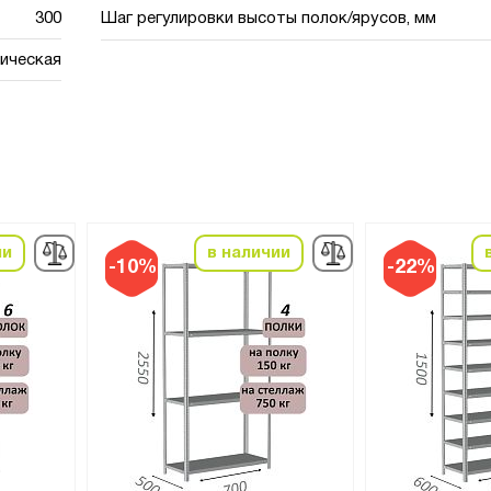
300
Шаг регулировки высоты полок/ярусов, мм
ическая
ии
в наличии
-10%
-22%