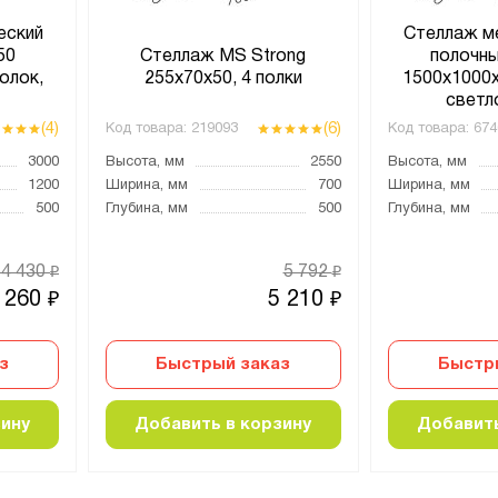
еский
Стеллаж м
50
Стеллаж MS Strong
полочн
олок,
255х70х50, 4 полки
1500х1000х
й
светл
(4)
(6)
Код товара:
219093
Код товара:
674
3000
Высота, мм
2550
Высота, мм
1200
Ширина, мм
700
Ширина, мм
500
Глубина, мм
500
Глубина, мм
14 430
5 792
₽
₽
 260
5 210
₽
₽
з
Быстрый заказ
Быстр
зину
Добавить в корзину
Добавить