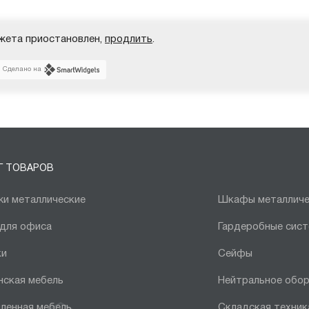
жета приостановлен,
продлить
.
Сделано на
Г ТОВАРОВ
и металлические
Шкафы металличе
 для офиса
Гардеробные сис
ки
Сейфы
нская мебель
Нейтральное обо
ленная мебель
Складская техник