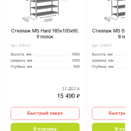
Стеллаж MS Hard 185х100х60,
Стеллаж MS Stro
9 полок
8 пол
Арт.
220121
Арт.
218571
Высота, мм
1850
Высота, мм
Ширина, мм
1000
Ширина, мм
Глубина, мм
600
Глубина, мм
17 207
₽
15 490
₽
Быстрый заказ
Быстрый 
В корзину
В корз