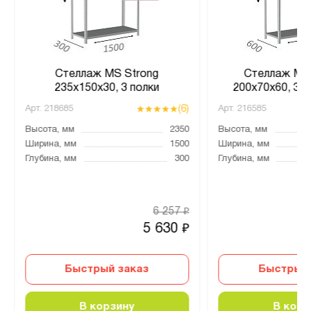
Стеллаж MS Strong
Стеллаж MS 
235х150х30, 3 полки
200х70х60, 3 п
(6)
Арт.
218685
Арт.
216585
Высота, мм
2350
Высота, мм
Ширина, мм
1500
Ширина, мм
Глубина, мм
300
Глубина, мм
6 257
₽
5 630
₽
Быстрый заказ
Быстрый 
В корзину
В корз