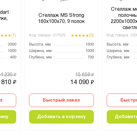
Стеллаж м
dart
Стеллаж MS Strong
полочн
лки,
160х100х70, 9 полок
2200х1000х
светл
(1)
(6)
Код товара:
217525
Код товара:
223
2000
Высота, мм
1600
Высота, мм
1000
Ширина, мм
1000
Ширина, мм
400
Глубина, мм
700
Глубина, мм
4 230
15 659
₽
₽
 810
14 090
₽
₽
з
Быстрый заказ
Быстр
зину
Добавить в корзину
Добавить