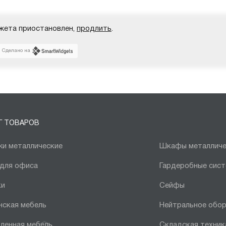
жета приостановлен,
продлить
.
Сделано на
Г ТОВАРОВ
и металлические
Шкафы металличе
 для офиса
Гардеробные сис
ки
Сейфы
нская мебель
Нейтральное обо
ленная мебель
Складская техник