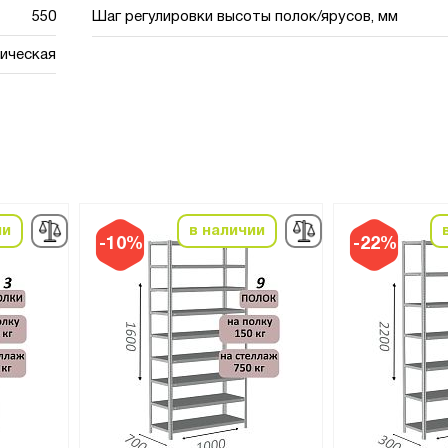
550
Шаг регулировки высоты полок/ярусов, мм
ическая
ии
в наличии
-10%
-22%