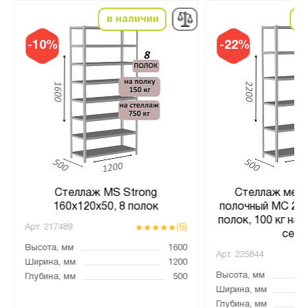
в наличии
в
-10%
-22%
Стеллаж MS Strong
Стеллаж мета
160х120х50, 8 полок
полочный МС 220
полок, 100 кг на 
(6)
Арт.
217489
серы
Высота, мм
1600
Арт.
225844
Ширина, мм
1200
Высота, мм
Глубина, мм
500
Ширина, мм
Глубина, мм