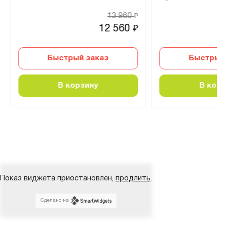
13 960
₽
12 560
₽
Быстрый заказ
Быстрый 
В корзину
В корз
Показ виджета приостановлен,
продлить
.
Сделано на