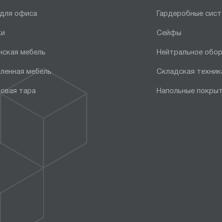
 для офиса
Гардеробные сис
ки
Сейфы
нская мебель
Нейтральное обо
ленная мебель
Складская техник
овая тара
Напольные покры