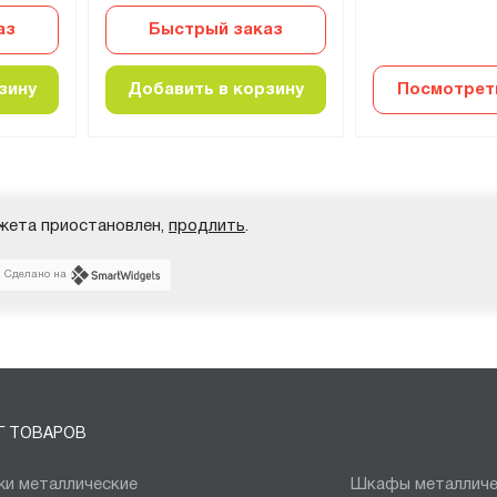
аз
Быстрый заказ
зину
Добавить в корзину
Посмотрет
жета приостановлен,
продлить
.
Сделано на
Г ТОВАРОВ
и металлические
Шкафы металличе