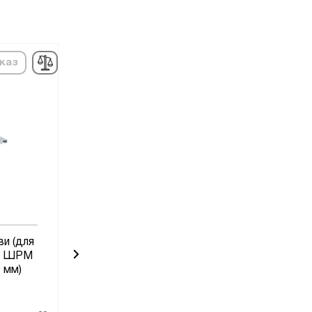
каз
в наличии
по
ви (для
Полка для
и ШРМ
Вешалка пластиковая
шкафов 
 мм)
шириной
Код товара:
8727
Код товара:
555