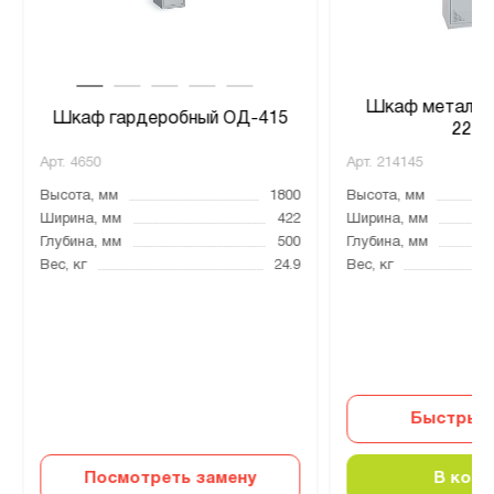
Шкаф металли
Шкаф гардеробный ОД-415
22.8
Арт.
4650
Арт.
214145
Высота, мм
1800
Высота, мм
Ширина, мм
422
Ширина, мм
Глубина, мм
500
Глубина, мм
Вес, кг
24.9
Вес, кг
Быстрый 
Посмотреть замену
В корз