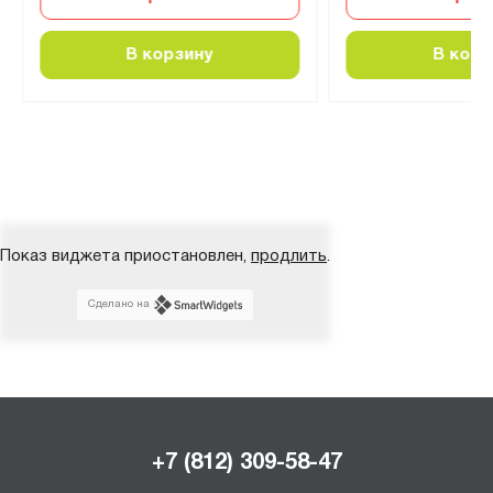
В корзину
В корз
Показ виджета приостановлен,
продлить
.
Сделано на
+7 (812) 309-58-47