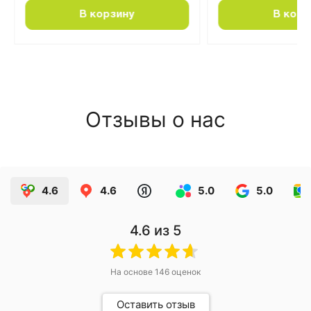
В корзину
В корз
Отзывы о нас
4.6
4.6
5.0
5.0
4.6
из 5
На основе
146
оценок
Оставить отзыв