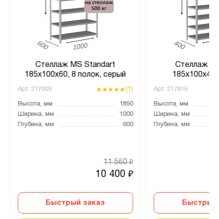
Стеллаж MS Standart
Стеллаж MS
185х100х60, 8 полок, серый
185х100х40,
(1)
Арт.
217009
Арт.
217915
Высота, мм
1850
Высота, мм
Ширина, мм
1000
Ширина, мм
Глубина, мм
600
Глубина, мм
11 560
₽
10 400
₽
Быстрый заказ
Быстрый 