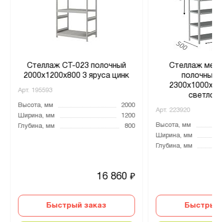
Стеллаж СТ-023 полочный
Стеллаж мета
2000x1200x800 3 яруса цинк
полочный 
2300х1000х500
Арт.
195593
светло-
Высота, мм
2000
Арт.
223920
Ширина, мм
1200
Высота, мм
Глубина, мм
800
Ширина, мм
Глубина, мм
16 860
₽
Быстрый заказ
Быстрый 