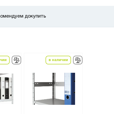
омендуем докупить
ичии
в наличии
в