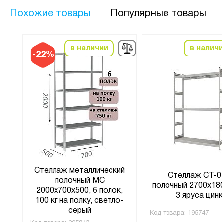
Похожие товары
Популярные товары
в наличии
в налич
-22%
ий
Стеллаж металлический
Стеллаж СТ-0
полочный МС
полочный 2700x18
и,
2000х700х500, 6 полок,
3 яруса цин
100 кг на полку, светло-
серый
(4)
Код товара:
195747