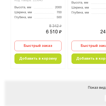
Код товара:
225843
000
Высота, мм
Высота, мм
2000
000
Ширина, мм
Ширина, мм
700
500
Глубина, мм
Глубина, мм
500
65
8 342
₽
₽
0
6 510
24
₽
₽
Быстрый заказ
Быстрый зак
Добавить в корзину
Добавить в кор
Показ вид