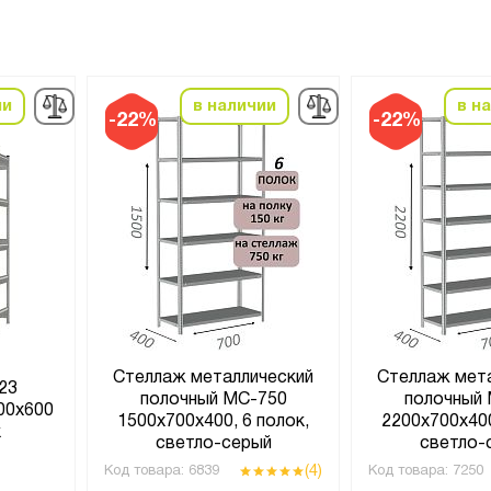
ии
в наличии
в н
-22%
-22%
Стеллаж металлический
Стеллаж мет
23
полочный МС-750
полочный
00x600
1500х700х400, 6 полок,
2200х700х400
к
светло-серый
светло-
(4)
Код товара:
6839
Код товара:
7250