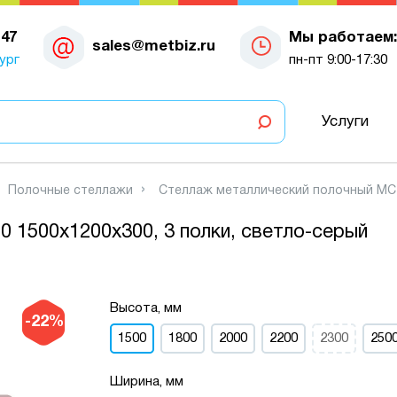
-47
Мы работаем:
sales@metbiz.ru
ург
пн-пт 9:00-17:30
Услуги
Полочные стеллажи
Стеллаж металлический полочный МС-7
 1500х1200х300, 3 полки, светло-серый
Высота, мм
-22%
1500
1800
2000
2200
2300
250
Ширина, мм