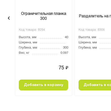
анка
Ограничительная планка
Разделитель на 
300
Код товара:
8294
Код товара:
8306
40
Высота, мм
40
Высота, мм
1200
Ширина, мм
Ширина, мм
Глубина, мм
300
Глубина, мм
0.4
Вес, кг
0.097
39
75
₽
₽
ну
Добавить в корзину
Добавить в к