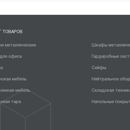
Г ТОВАРОВ
и металлические
Шкафы металличе
 для офиса
Гардеробные сис
ки
Сейфы
нская мебель
Нейтральное обо
ленная мебель
Складская техник
овая тара
Напольные покры