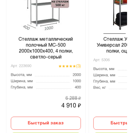
Стеллаж металлический
Стеллаж УМ
полочный МС-500
Универсал 2000
2000х1000х400, 4 полки,
полки, оц. ,
светло-серый
Арт.
5306
(3)
Арт.
223690
Высота, мм
Высота, мм
2000
Ширина, мм
Ширина, мм
1000
Глубина, мм
Глубина, мм
400
Вес, кг
6 288
₽
4 910
₽
Быстрый заказ
Быстрый 