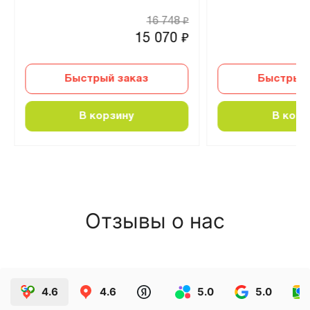
16 748
₽
15 070
₽
Быстрый заказ
Быстрый 
В корзину
В корз
Отзывы о нас
4.6
4.6
5.0
5.0