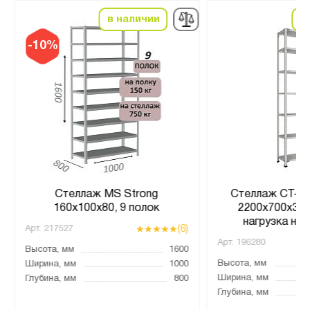
в наличии
в
-10%
Стеллаж MS Strong
Стеллаж СТ-01
160х100х80, 9 полок
2200x700x300
нагрузка на 
(6)
Арт.
217527
Арт.
196280
Высота, мм
1600
Высота, мм
Ширина, мм
1000
Ширина, мм
Глубина, мм
800
Глубина, мм