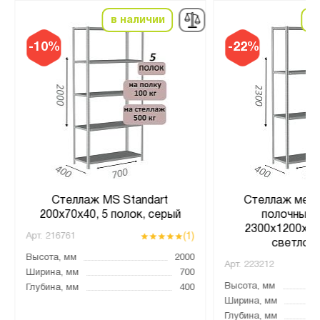
в наличии
в
-10%
-22%
Стеллаж MS Standart
Стеллаж мета
200х70х40, 5 полок, серый
полочный 
2300х1200х400
(1)
Арт.
216761
светло-
Высота, мм
2000
Арт.
223212
Ширина, мм
700
Высота, мм
Глубина, мм
400
Ширина, мм
Глубина, мм