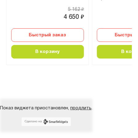
5 162
₽
4 650
₽
Быстрый заказ
Быстрый 
В корзину
В корз
Показ виджета приостановлен,
продлить
.
Сделано на