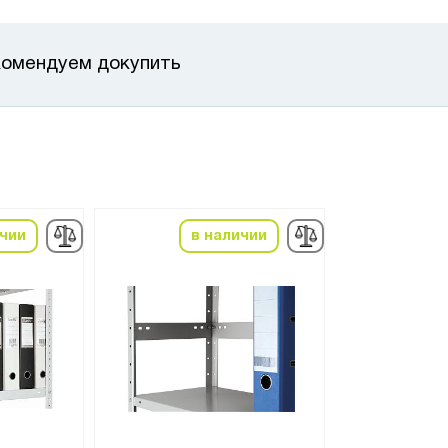
омендуем докупить
ичии
в наличии
в