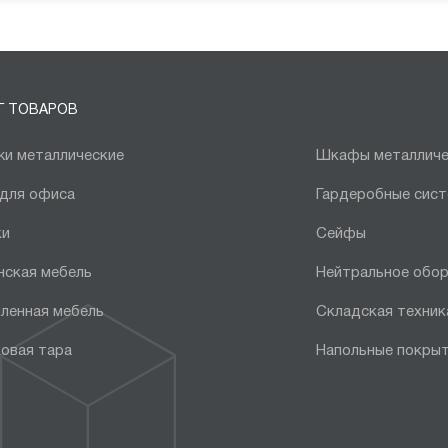
Г ТОВАРОВ
и металлические
Шкафы металличе
 для офиса
Гардеробные сис
ки
Сейфы
нская мебель
Нейтральное обо
ленная мебель
Складская техник
овая тара
Напольные покры