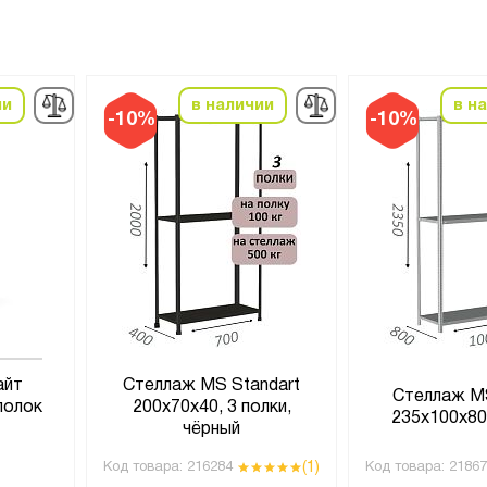
ии
в наличии
в н
-10%
-10%
айт
Стеллаж MS Standart
Стеллаж M
полок
200х70х40, 3 полки,
235х100х80,
чёрный
(1)
Код товара:
216284
Код товара:
21867