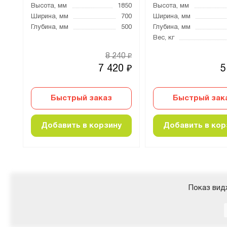
855
Высота, мм
1850
Высота, мм
066
Ширина, мм
700
Ширина, мм
400
Глубина, мм
500
Глубина, мм
Вес, кг
8 240
₽
0
7 420
5
₽
₽
Быстрый заказ
Быстрый зак
Добавить в корзину
Добавить в кор
Показ вид