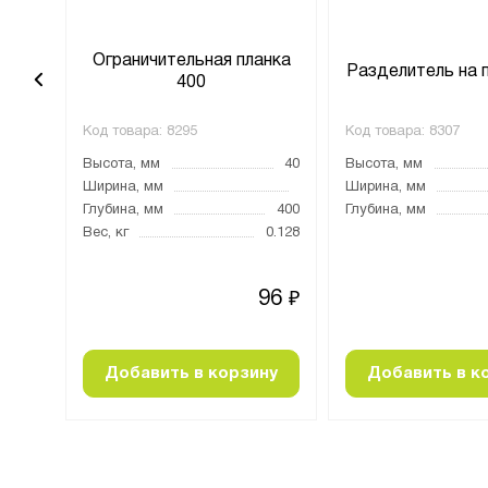
анка
Ограничительная планка
Разделитель на 
400
Код товара:
8295
Код товара:
8307
40
Высота, мм
40
Высота, мм
1500
Ширина, мм
Ширина, мм
Глубина, мм
400
Глубина, мм
0.49
Вес, кг
0.128
76
96
₽
₽
ну
Добавить в корзину
Добавить в к