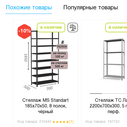
Похожие товары
Популярные товары
в наличии
в налич
-10%
Стеллаж MS Standart
Стеллаж ТС Л
185х70х50, 8 полок,
2200х700х300, 5 
ок
чёрный
перф.
(1)
(1)
Код товара:
216445
Код товара:
197152