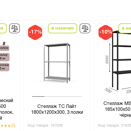
ии
в наличии
в н
-17%
-10%
ческий
Стеллаж MS
500
Стеллаж ТС Лайт
185х100х50,
полок,
1800х1200х300, 3 полки
чёрн
й
(3)
Код товара:
197008
Код товара:
21633