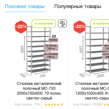
Похожие товары
Популярные товары
в наличии
в налич
-22%
-22%
Стеллаж металлический
Стеллаж металли
t
полочный МС-750
полочный МС-
рый
2000х700х600, 10 полок,
1200х1000х400, 8 
светло-серый
светло-серы
(1)
(4)
Код товара:
7124
Код товара:
223550