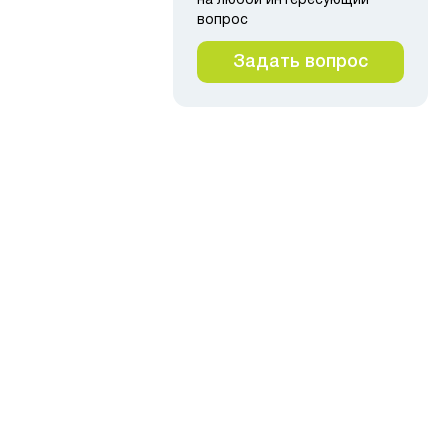
на любой интересующий
вопрос
льная планка
Задать вопрос
500
3
40
1500
0.49
376
₽
 в корзину