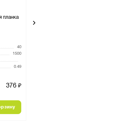
я планка
Ограничительная планка
Ограничите
600
1
Код товара:
8297
Код товара:
831
40
Высота, мм
40
Высота, мм
1500
Ширина, мм
Ширина, мм
Глубина, мм
600
Глубина, мм
0.49
Вес, кг
0.2
Вес, кг
376
136
₽
₽
орзину
Добавить в корзину
Добавить