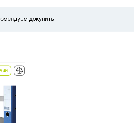
омендуем докупить
ичии
в наличии
в