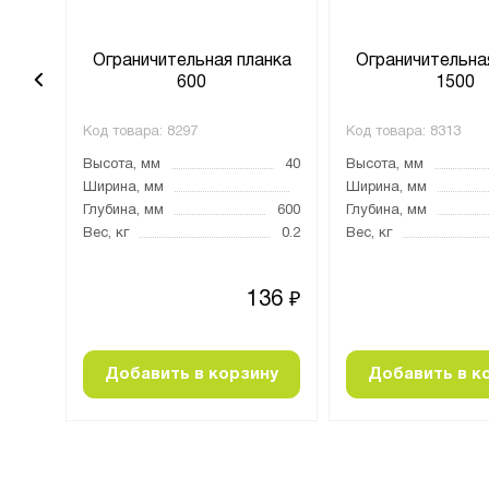
анка
Ограничительная планка
Ограничительна
600
1500
Код товара:
8297
Код товара:
8313
40
Высота, мм
40
Высота, мм
1500
Ширина, мм
Ширина, мм
Глубина, мм
600
Глубина, мм
0.49
Вес, кг
0.2
Вес, кг
76
136
₽
₽
ну
Добавить в корзину
Добавить в к