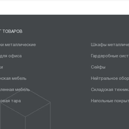
Г ТОВАРОВ
и металлические
Шкафы металличе
 для офиса
Гардеробные сис
ки
Сейфы
нская мебель
Нейтральное обо
ленная мебель
Складская техник
овая тара
Напольные покры