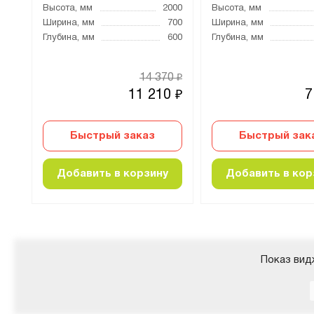
000
Высота, мм
2000
Высота, мм
700
Ширина, мм
700
Ширина, мм
600
Глубина, мм
600
Глубина, мм
51
14 370
₽
₽
0
11 210
7
₽
₽
Быстрый заказ
Быстрый зак
Добавить в корзину
Добавить в кор
Показ вид