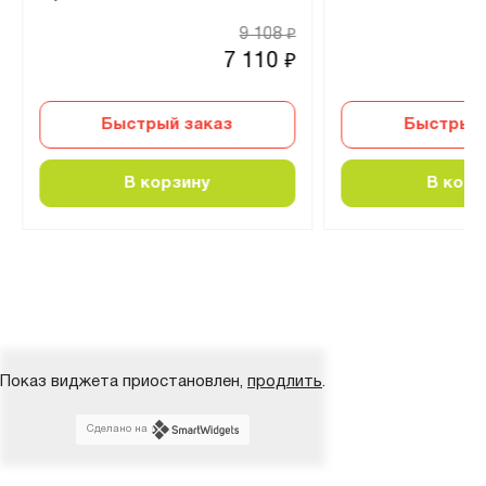
9 108
₽
7 110
₽
Быстрый заказ
Быстрый 
В корзину
В корз
Показ виджета приостановлен,
продлить
.
Сделано на