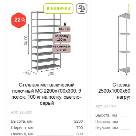
в наличии
в
-22%
Стеллаж металлический
Стеллаж 
полочный МС 2200х700х300, 9
2500х1000х600, 
полок, 100 кг на полку, светло-
нагрузк
серый
Арт.
231784
Арт.
226020
Высота, мм
Высота, мм
2200
Ширина, мм
Ширина, мм
700
Глубина, мм
Глубина, мм
300