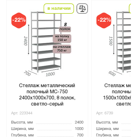
в наличии
в
-22%
-22%
Стеллаж металлический
Стеллаж мета
полочный МС-750
полочный 
2400х1000х700, 8 полок,
1500х1000х600
светло-серый
светло-
Арт.
223344
Арт.
6739
Высота, мм
2400
Высота, мм
Ширина, мм
1000
Ширина, мм
Глубина, мм
700
Глубина, мм