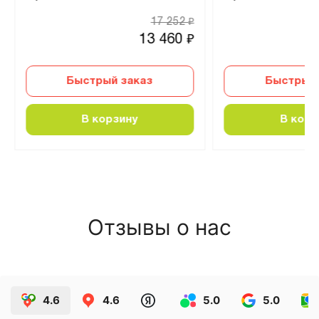
17 252
₽
13 460
₽
Быстрый заказ
Быстрый 
В корзину
В корз
Отзывы о нас
4.6
4.6
5.0
5.0