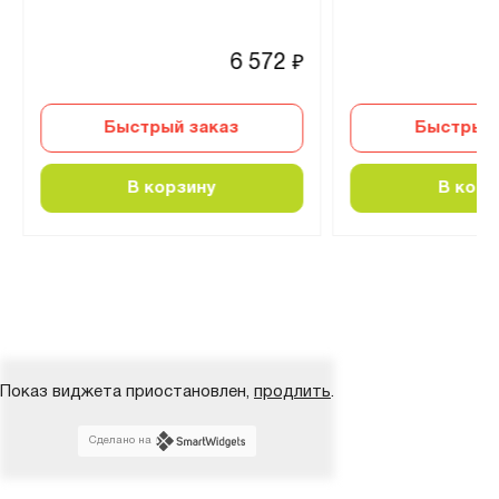
6 572
₽
Быстрый заказ
Быстрый 
В корзину
В корз
Показ виджета приостановлен,
продлить
.
Сделано на