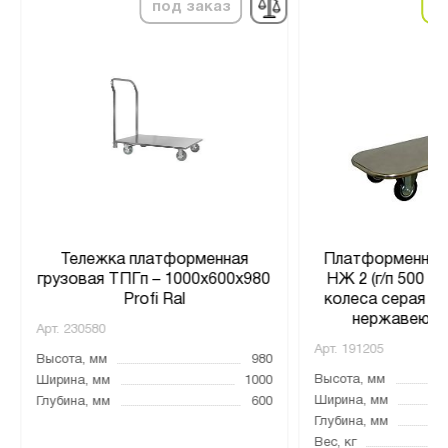
под заказ
в
Тележка платформенная
Платформенная
грузовая ТПГп – 1000x600x980
НЖ 2 (г/п 500 кг
Profi Ral
колеса серая ре
нержавеюща
Арт.
230580
Арт.
191205
Высота, мм
980
Высота, мм
Ширина, мм
1000
Ширина, мм
Глубина, мм
600
Глубина, мм
Вес, кг