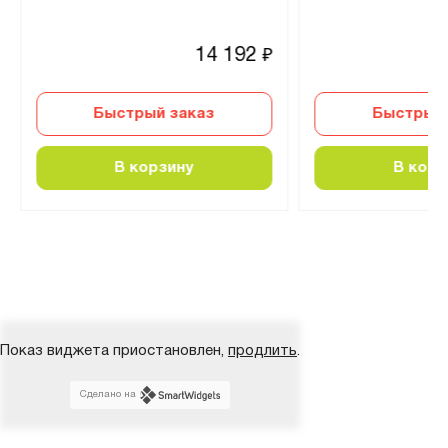
14 192
₽
Быстрый заказ
Быстрый 
В корзину
В корз
Показ виджета приостановлен,
продлить
.
Сделано на