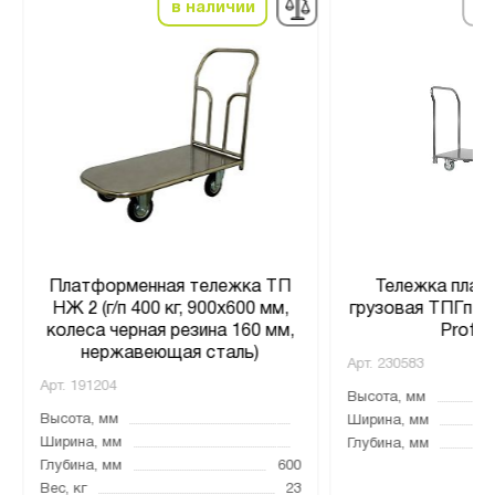
в наличии
по
Платформенная тележка ТП
Тележка плат
НЖ 2 (г/п 400 кг, 900x600 мм,
грузовая ТПГп –
колеса черная резина 160 мм,
Profi I
нержавеющая сталь)
Арт.
230583
Арт.
191204
Высота, мм
Высота, мм
Ширина, мм
Ширина, мм
Глубина, мм
Глубина, мм
600
Вес, кг
23