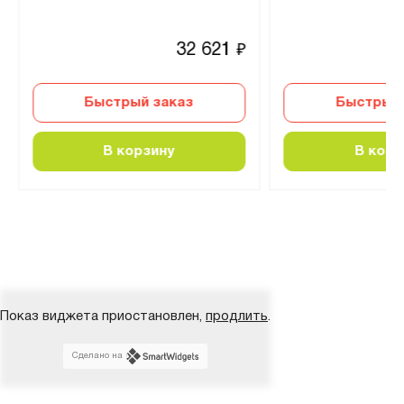
32 621
₽
Быстрый заказ
Быстрый 
В корзину
В корз
Показ виджета приостановлен,
продлить
.
Сделано на