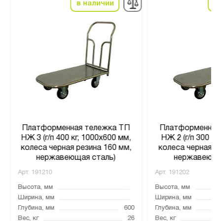
в наличии
в
Платформенная тележка ТП
Платформенная
НЖ 3 (г/п 400 кг, 1000x600 мм,
НЖ 2 (г/п 300 кг
колеса черная резина 160 мм,
колеса черная р
нержавеющая сталь)
нержавеюща
Арт.
191210
Арт.
191202
Высота, мм
Высота, мм
Ширина, мм
Ширина, мм
Глубина, мм
600
Глубина, мм
Вес, кг
26
Вес, кг