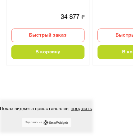
34 877
₽
Быстрый заказ
Быстрый 
В корзину
В корз
Показ виджета приостановлен,
продлить
.
Сделано на