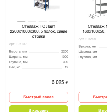
Стеллаж ТС Лайт
Стеллаж MS 
2200х1000х300, 5 полок, синие
160х100х50, 7 
стойки
Арт.
216899
Арт.
197102
Высота, мм
Высота, мм
2200
Ширина, мм
Ширина, мм
1000
Глубина, мм
Глубина, мм
300
Вес, кг
19
6 025
₽
Быстрый заказ
Быстрый 
В корзину
В корз