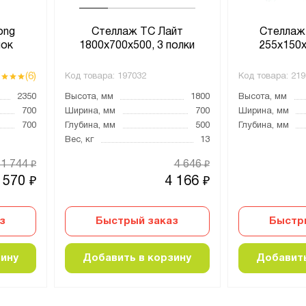
ong
Стеллаж ТС Лайт
Стеллаж
лок
1800х700х500, 3 полки
255х150х
(6)
Код товара:
197032
Код товара:
219
2350
Высота, мм
1800
Высота, мм
700
Ширина, мм
700
Ширина, мм
700
Глубина, мм
500
Глубина, мм
Вес, кг
13
11 744
4 646
₽
₽
 570
4 166
₽
₽
з
Быстрый заказ
Быстр
зину
Добавить в корзину
Добавить