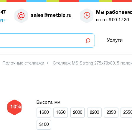
-47
Мы работаем:
sales@metbiz.ru
ург
пн-пт 9:00-17:30
Услуги
Полочные стеллажи
Стеллаж MS Strong 275х70х80, 5 поло
Высота, мм
-10%
1600
1850
2000
2200
2350
255
3100