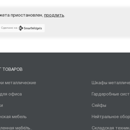
жета приостановлен,
продлить
.
Сделано на
Г ТОВАРОВ
и металлические
Шкафы металличе
 для офиса
Гардеробные сис
ки
Сейфы
нская мебель
Нейтральное обо
ленная мебель
Складская техник