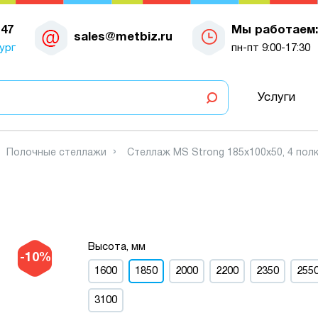
-47
Мы работаем:
sales@metbiz.ru
ург
пн-пт 9:00-17:30
Услуги
Полочные стеллажи
Стеллаж MS Strong 185х100х50, 4 пол
Высота, мм
-10%
1600
1850
2000
2200
2350
255
3100