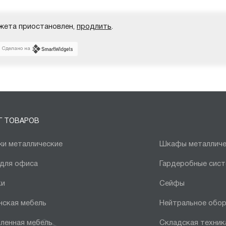
жета приостановлен,
продлить
.
Сделано на
Г ТОВАРОВ
и металлические
Шкафы металличе
 для офиса
Гардеробные сис
ки
Сейфы
нская мебель
Нейтральное обо
ленная мебель
Складская техник