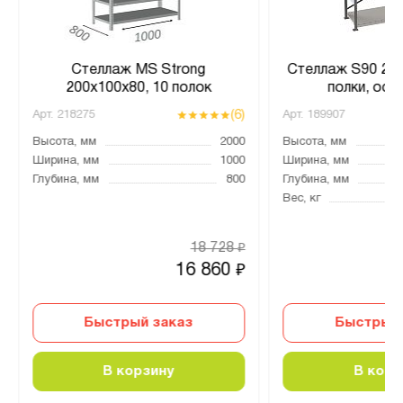
Стеллаж MS Strong
Стеллаж S90 202
200х100х80, 10 полок
полки, осн
(6)
Арт.
218275
Арт.
189907
Высота, мм
2000
Высота, мм
Ширина, мм
1000
Ширина, мм
Глубина, мм
800
Глубина, мм
Вес, кг
18 728
₽
16 860
₽
Быстрый заказ
Быстрый 
В корзину
В корз