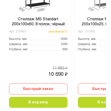
Стеллаж MS Standart
Стеллаж MS 
200х100х60, 8 полок, чёрный
255х100х25, 8 
(1)
Арт.
216467
Арт.
217055
Высота, мм
2000
Высота, мм
Ширина, мм
1000
Ширина, мм
Глубина, мм
600
Глубина, мм
11 880
₽
10 690
₽
Быстрый заказ
Быстрый 
В корзину
В корз