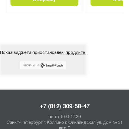
В корзину
В корз
Показ виджета приостановлен,
продлить
.
Сделано на
+7 (812) 309-58-47
пн-пт 9:00-17:30
Санкт-Петербург г, Колпино г, Финляндская ул, дом № 31
лит. Б