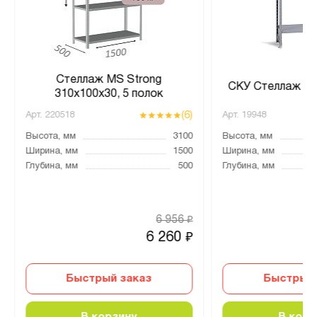
Стеллаж MS Strong
СКУ Стеллаж 12
310х100х30, 5 полок
(6)
Арт.
220518
Арт.
19948
Высота, мм
3100
Высота, мм
Ширина, мм
1500
Ширина, мм
Глубина, мм
500
Глубина, мм
6 956
₽
6 260
₽
Быстрый заказ
Быстрый 