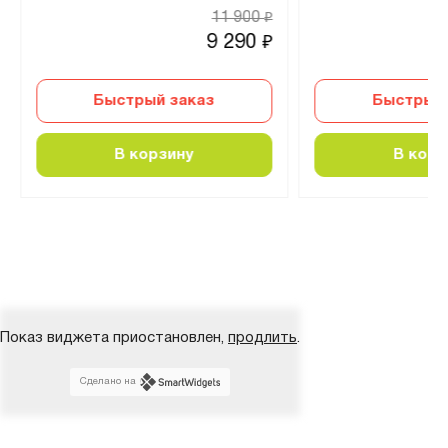
11 900
₽
9 290
₽
Быстрый заказ
Быстрый 
В корзину
В корз
Показ виджета приостановлен,
продлить
.
Сделано на