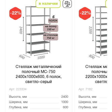
в наличии
в
-22%
-22%
Стеллаж металлический
Стеллаж мета
полочный МС-750
полочный 
2400х1000х600, 6 полок,
2200х1000х800
светло-серый
светло-
Арт.
223334
Арт.
7182
Высота, мм
2400
Высота, мм
Ширина, мм
1000
Ширина, мм
Глубина, мм
600
Глубина, мм