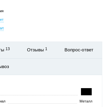
ия
ет
rt
13
1
оты
Отзывы
Вопрос-ответ
ывоз
иал
Металл