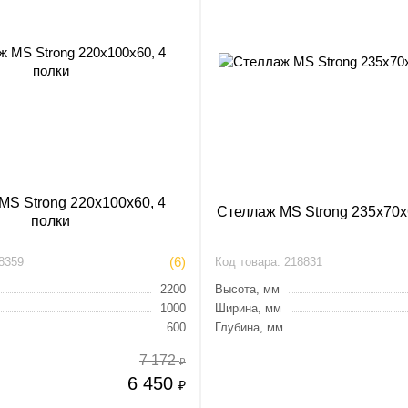
MS Strong 220х100х60, 4
Стеллаж MS Strong 235х70х
полки
(6)
8359
Код товара:
218831
2200
Высота, мм
1000
Ширина, мм
600
Глубина, мм
7 172
₽
6 450
₽