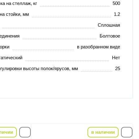
ка на стеллаж, кг
500
на стойки, мм
1.2
Сплошная
оединения
Болтовое
орки
в разобранном виде
татический
Нет
гулировки высоты полок/ярусов, мм
25
личии
в наличии
-22%