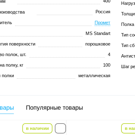
400
 мм
Нагруз
Россия
роизводства
Толщи
итель
Промет
Полка
MS Standart
Тип с
ытия поверхности
порошковое
Тип сб
о полок, шт.
4
Антис
на полку, кг
100
Шаг ре
 полки
металлическая
овары
Популярные товары
в наличии
в на
-10%