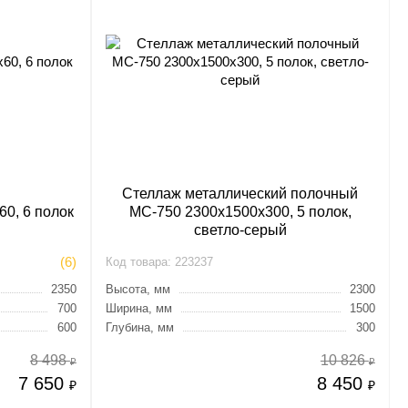
Стеллаж металлический полочный
60, 6 полок
МС-750 2300х1500х300, 5 полок,
светло-серый
(6)
Код товара:
223237
2350
Высота, мм
2300
700
Ширина, мм
1500
600
Глубина, мм
300
8 498
10 826
₽
₽
7 650
8 450
₽
₽