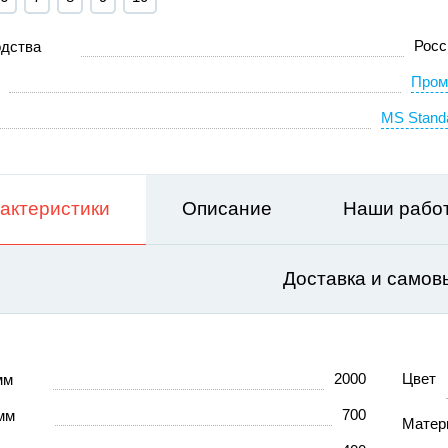
Росс
одства
Пром
MS Standa
актеристики
Описание
Наши раб
Доставка и самов
2000
Цвет
 мм
700
 мм
Матер