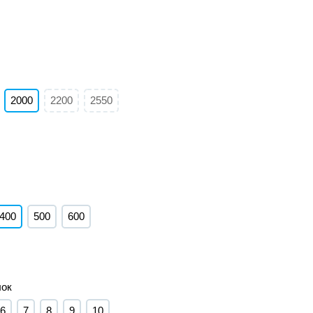
Наши
работы
2000
2200
2550
400
500
600
лок
6
7
8
9
10