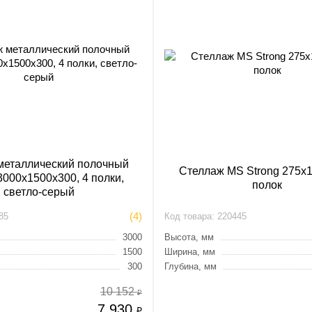
металлический полочный
Стеллаж MS Strong 275х1
000х1500х300, 4 полки,
полок
светло-серый
(4)
85
Код товара:
220445
3000
Высота, мм
1500
Ширина, мм
300
Глубина, мм
10 152
₽
7 930
₽