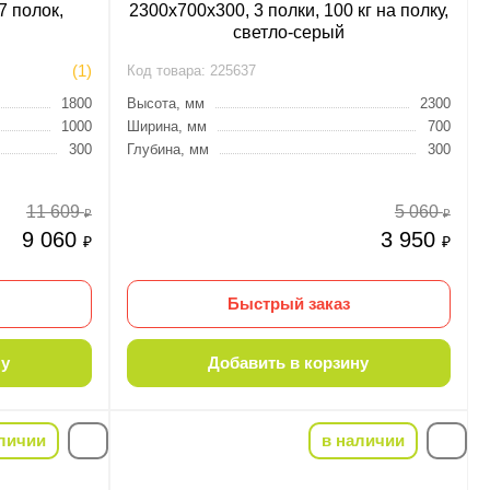
7 полок,
2300х700х300, 3 полки, 100 кг на полку,
светло-серый
(1)
Код товара:
225637
1800
Высота, мм
2300
1000
Ширина, мм
700
300
Глубина, мм
300
11 609
5 060
₽
₽
9 060
3 950
₽
₽
Быстрый заказ
ну
Добавить в корзину
личии
в наличии
-22%