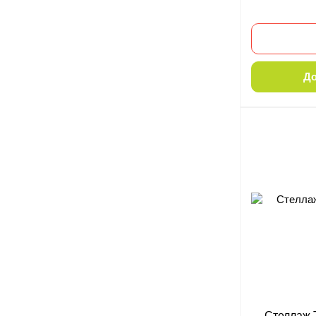
До
Стеллаж 