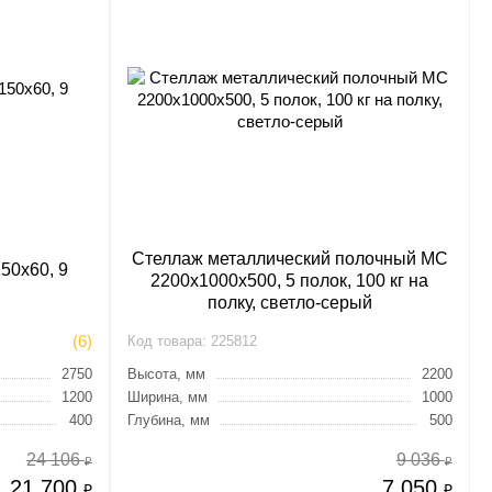
Стеллаж металлический полочный МС
50х60, 9
2200х1000х500, 5 полок, 100 кг на
полку, светло-серый
(6)
Код товара:
225812
2750
Высота, мм
2200
1200
Ширина, мм
1000
400
Глубина, мм
500
24 106
9 036
₽
₽
21 700
7 050
₽
₽