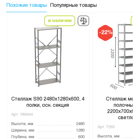
Похожие товары
Популярные товары
в наличии
в
-22%
Стеллаж S90 2480х1280х600, 4
Стеллаж мета
полки, осн. секция
полочный 
2200х700х600
Арт.
189944
светло-
Высота, мм
2480
Арт.
7265
Ширина, мм
1280
Высота, мм
Глубина, мм
600