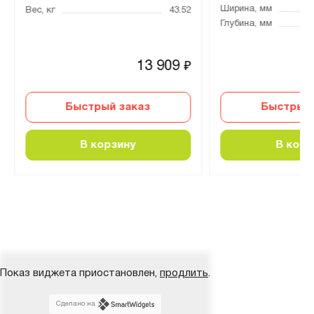
Ширина, мм
Вес, кг
43.52
Глубина, мм
13 909
₽
Быстрый заказ
Быстрый 
В корзину
В корз
Показ виджета приостановлен,
продлить
.
Сделано на