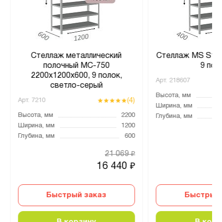
Стеллаж металлический
Стеллаж MS Stro
полочный МС-750
9 пол
2200х1200х600, 9 полок,
Арт.
218607
светло-серый
Высота, мм
(4)
Арт.
7210
Ширина, мм
Высота, мм
2200
Глубина, мм
Ширина, мм
1200
Глубина, мм
600
21 069
₽
16 440
₽
Быстрый заказ
Быстрый 