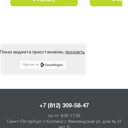
В корзину
В корз
Показ виджета приостановлен,
продлить
.
Сделано на
+7 (812) 309-58-47
пн-пт 9:00-17:30
Санкт-Петербург г, Колпино г, Финляндская ул, дом № 31
лит. Б