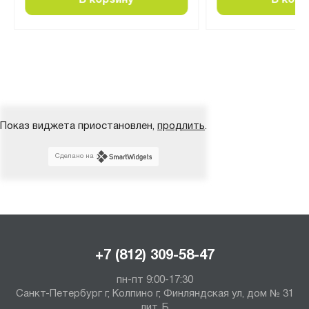
В корзину
В корз
Показ виджета приостановлен,
продлить
.
Сделано на
+7 (812) 309-58-47
пн-пт 9:00-17:30
Санкт-Петербург г, Колпино г, Финляндская ул, дом № 31
лит. Б