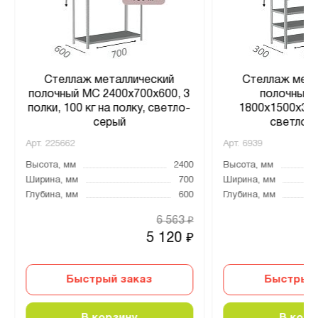
Стеллаж металлический
Стеллаж мета
полочный МС 2400х700х600, 3
полочный 
полки, 100 кг на полку, светло-
1800х1500х300
серый
светло-
Арт.
225662
Арт.
6939
Высота, мм
2400
Высота, мм
Ширина, мм
700
Ширина, мм
Глубина, мм
600
Глубина, мм
6 563
₽
5 120
₽
Быстрый заказ
Быстрый 