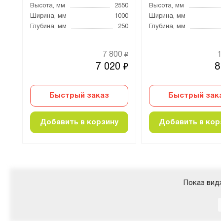
000
Высота, мм
2550
Высота, мм
700
Ширина, мм
1000
Ширина, мм
400
Глубина, мм
250
Глубина, мм
86
7 800
₽
₽
0
7 020
8
₽
₽
Быстрый заказ
Быстрый зак
Добавить в корзину
Добавить в кор
Показ вид