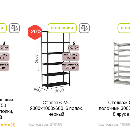
ии
в наличии
в н
-20%
ческий
Стеллаж МС
Стеллаж 
750
2000х1000х600, 6 полок,
полочный 300
полки,
чёрный
8 яруса
й
(4)
Код товара:
216169
Код товара:
19586