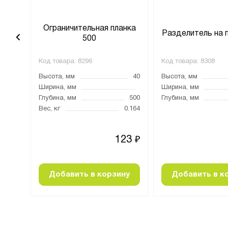
анка
Ограничительная планка
Разделитель на 
500
Код товара:
8296
Код товара:
8308
40
Высота, мм
40
Высота, мм
Ширина, мм
Ширина, мм
700
Глубина, мм
500
Глубина, мм
0.3
Вес, кг
0.164
75
123
₽
₽
ну
Добавить в корзину
Добавить в к