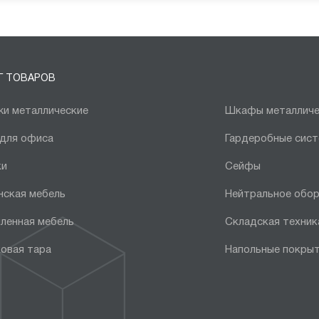
Г ТОВАРОВ
и металлические
Шкафы металличе
 для офиса
Гардеробные сис
ки
Сейфы
нская мебель
Нейтральное обо
ленная мебель
Складская техник
овая тара
Напольные покры