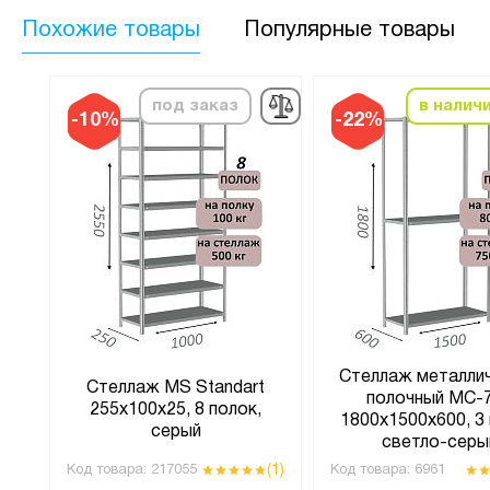
Похожие товары
Популярные товары
под заказ
в налич
-10%
-22%
Стеллаж металли
Стеллаж MS Standart
t
полочный МС-
255х100х25, 8 полок,
рый
1800х1500х600, 3 
серый
светло-серы
(1)
(1)
Код товара:
217055
Код товара:
6961