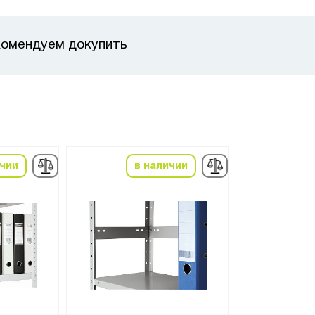
омендуем докупить
ичии
в наличии
в