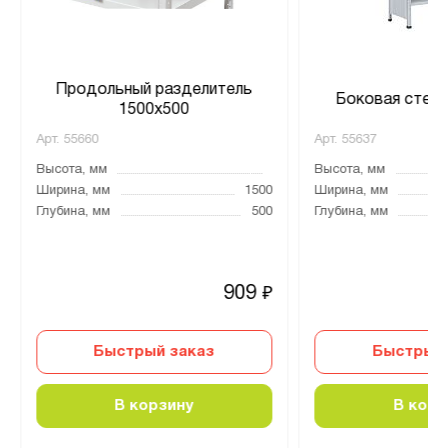
Продольный разделитель
Боковая стенк
1500х500
Арт.
55660
Арт.
55637
Высота, мм
Высота, мм
Ширина, мм
1500
Ширина, мм
Глубина, мм
500
Глубина, мм
909
₽
Быстрый заказ
Быстрый 
В корзину
В корз