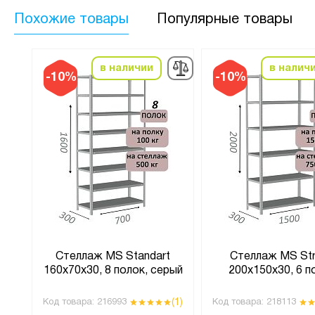
Похожие товары
Популярные товары
в наличии
в налич
-10%
-10%
Стеллаж MS Standart
Стеллаж MS St
160х70х30, 8 полок, серый
200х150х30, 6 п
(6)
(1)
Код товара:
216993
Код товара:
218113