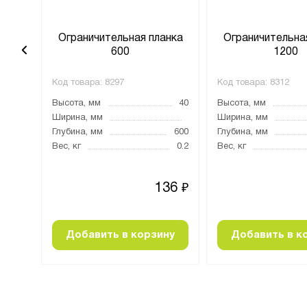
анка
Ограничительная планка
Ограничительна
600
1200
Код товара:
8297
Код товара:
8312
40
Высота, мм
40
Высота, мм
1200
Ширина, мм
Ширина, мм
Глубина, мм
600
Глубина, мм
0.4
Вес, кг
0.2
Вес, кг
39
136
₽
₽
ну
Добавить в корзину
Добавить в к