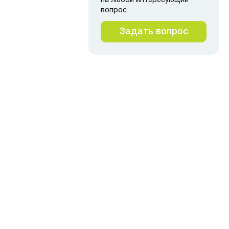
на любой интересующий
вопрос
льная планка
Задать вопрос
200
2
40
1200
0.4
239
₽
 в корзину