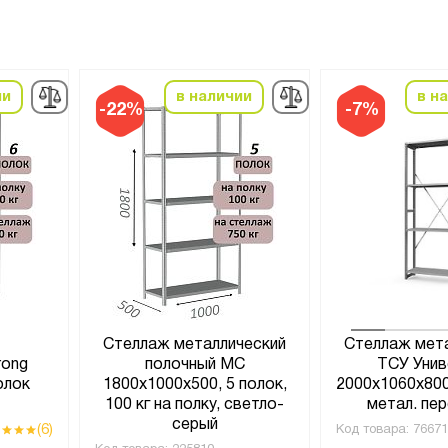
ии
в наличии
в н
-22%
-7%
Стеллаж металлический
Стеллаж мет
rong
полочный МС
ТСУ Унив
олок
1800х1000х500, 5 полок,
2000x1060x800
100 кг на полку, светло-
метал. пер
серый
(6)
Код товара:
76671