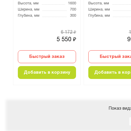
000
Высота, мм
1600
Высота, мм
500
Ширина, мм
700
Ширина, мм
500
Глубина, мм
300
Глубина, мм
79
6 172
₽
₽
0
5 550
9
₽
₽
Быстрый заказ
Быстрый зак
Добавить в корзину
Добавить в кор
Показ вид