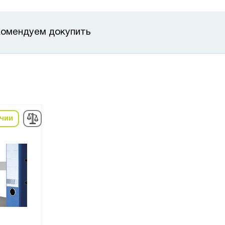
омендуем докупить
ичии
в наличии
в