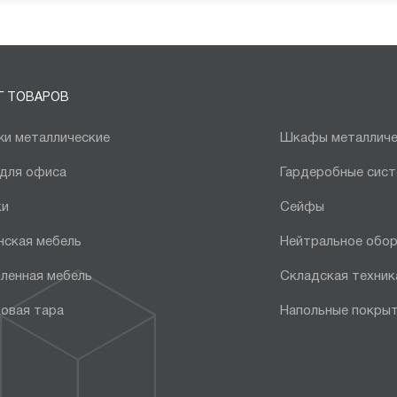
Г ТОВАРОВ
и металлические
Шкафы металличе
 для офиса
Гардеробные сис
ки
Сейфы
нская мебель
Нейтральное обо
ленная мебель
Складская техник
овая тара
Напольные покры