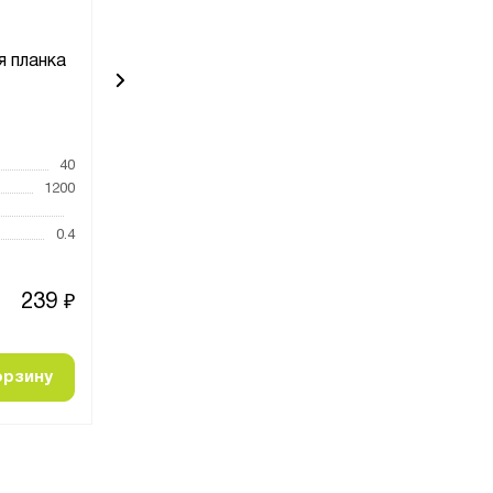
я планка
Ограничительная планка
Ограничите
600
1
Код товара:
8297
Код товара:
831
40
Высота, мм
40
Высота, мм
1200
Ширина, мм
Ширина, мм
Глубина, мм
600
Глубина, мм
0.4
Вес, кг
0.2
Вес, кг
239
136
₽
₽
орзину
Добавить в корзину
Добавить