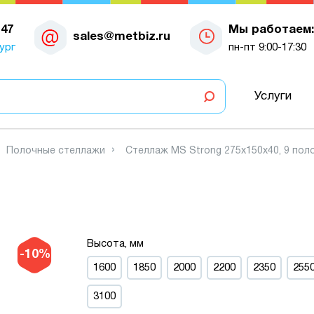
-47
Мы работаем:
sales@metbiz.ru
ург
пн-пт 9:00-17:30
Услуги
Полочные стеллажи
Стеллаж MS Strong 275х150х40, 9 пол
Высота, мм
-10%
1600
1850
2000
2200
2350
255
3100