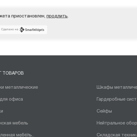
жета приостановлен,
продлить
.
Сделано на
Г ТОВАРОВ
и металлические
Шкафы металличе
 для офиса
Гардеробные сис
ки
Сейфы
нская мебель
Нейтральное обо
ленная мебель
Складская техник