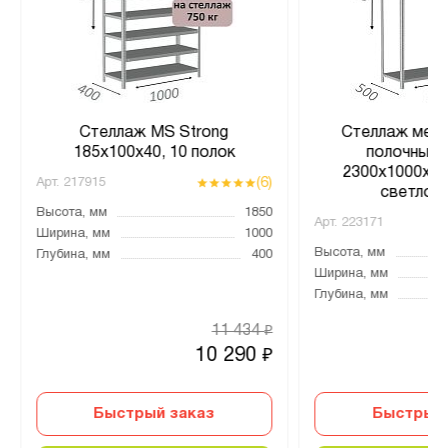
Стеллаж MS Strong
Стеллаж мета
185х100х40, 10 полок
полочный 
2300х1000х500
(6)
Арт.
217915
светло-
Высота, мм
1850
Арт.
223171
Ширина, мм
1000
Высота, мм
Глубина, мм
400
Ширина, мм
Глубина, мм
11 434
₽
10 290
₽
Быстрый заказ
Быстрый 