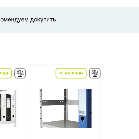
омендуем докупить
ичии
в наличии
в