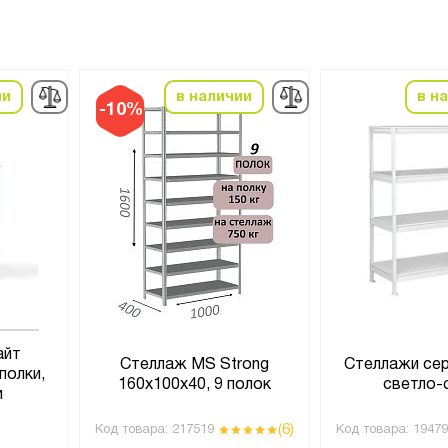
ии
в наличии
в н
-10%
айт
Стеллаж MS Strong
Стеллажи се
полки,
160х100х40, 9 полок
светло-
и
(6)
Код товара:
217519
Код товара:
19479