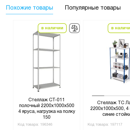
Похожие товары
Популярные товары
в наличии
в налич
ий
Стеллаж СТ-011
Стеллаж ТС Л
полочный 2200x1000x500
2200х1000х500, 4 
к,
4 яруса, нагрузка на полку
синие стойк
150
(4)
Код товара:
196346
Код товара:
197117