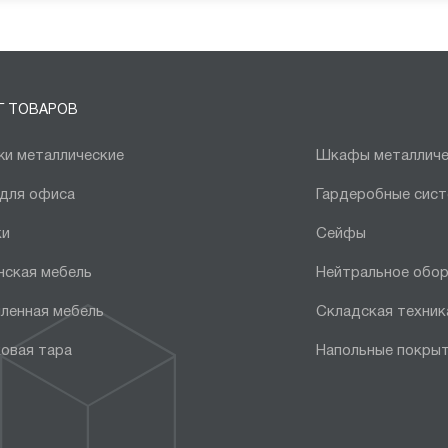
Г ТОВАРОВ
и металлические
Шкафы металличе
 для офиса
Гардеробные сис
ки
Сейфы
нская мебель
Нейтральное обо
ленная мебель
Складская техник
овая тара
Напольные покры