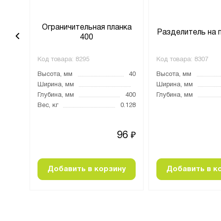
анка
Ограничительная планка
Разделитель на 
400
Код товара:
8295
Код товара:
8307
40
Высота, мм
40
Высота, мм
Ширина, мм
Ширина, мм
700
Глубина, мм
400
Глубина, мм
0.3
Вес, кг
0.128
75
96
₽
₽
ну
Добавить в корзину
Добавить в к