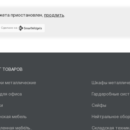
жета приостановлен,
продлить
.
Сделано на
Г ТОВАРОВ
и металлические
Шкафы металличе
 для офиса
Гардеробные сис
ки
Сейфы
нская мебель
Нейтральное обо
ленная мебель
Складская техник