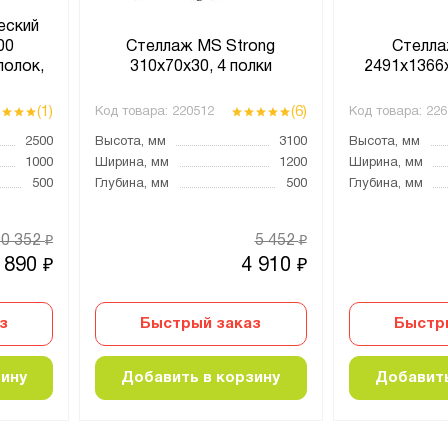
еский
00
Стеллаж MS Strong
Стелла
полок,
310х70х30, 4 полки
2491x1366x
й
(1)
(6)
Код товара:
220512
Код товара:
226
2500
Высота, мм
3100
Высота, мм
1000
Ширина, мм
1200
Ширина, мм
500
Глубина, мм
500
Глубина, мм
20 352
5 452
₽
₽
 890
4 910
₽
₽
з
Быстрый заказ
Быстр
зину
Добавить в корзину
Добавить