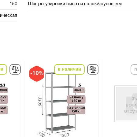
150
Шаг регулировки высоты полок/ярусов, мм
ическая
ии
в наличии
п
-10%