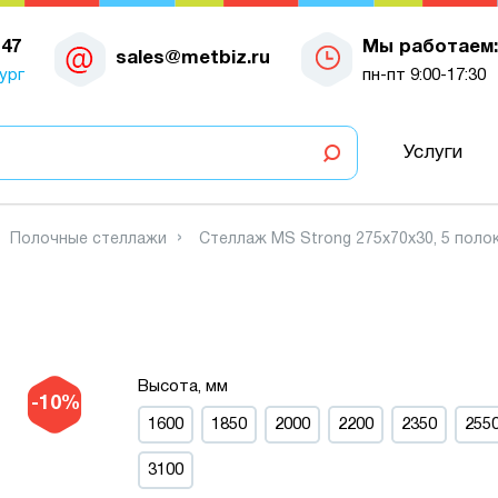
-47
Мы работаем:
sales@metbiz.ru
ург
пн-пт 9:00-17:30
Услуги
Полочные стеллажи
Стеллаж MS Strong 275х70х30, 5 поло
Высота, мм
-10%
1600
1850
2000
2200
2350
255
3100