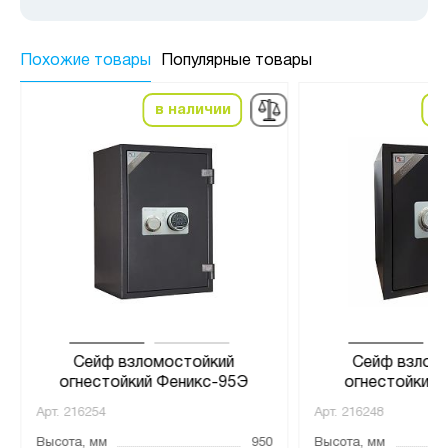
Похожие товары
Популярные товары
в наличии
в
Сейф взломостойкий
Сейф взлом
огнестойкий Феникс-95Э
огнестойкий 
Арт.
216254
Арт.
216248
Высота, мм
950
Высота, мм