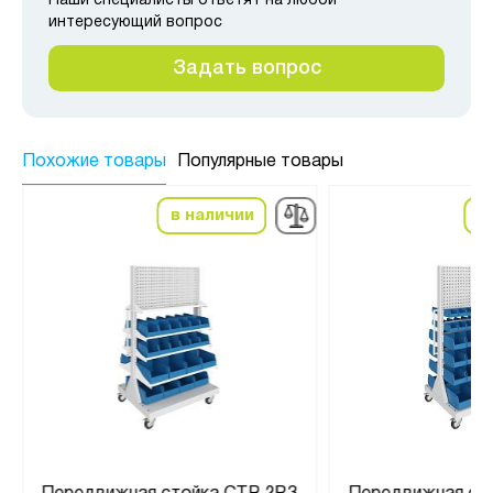
Наши специалисты ответят на любой
интересующий вопрос
Задать вопрос
Похожие товары
Популярные товары
в наличии
в