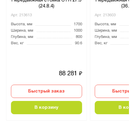
Передвижная стойка CTR 2P.3
Передвижная сто
(24.8.4)
(36.36
Арт.
213613
Арт.
213603
Высота, мм
1700
Высота, мм
Ширина, мм
1000
Ширина, мм
Глубина, мм
800
Глубина, мм
Вес, кг
90.6
Вес, кг
88 281
₽
Быстрый заказ
Быстрый 
В корзину
В корз