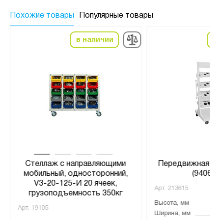
Похожие товары
Популярные товары
в наличии
в
Стеллаж с направляющими
Передвижная ст
мобильный, односторонний,
(9406.7
V3-20-125-И 20 ячеек,
Арт.
213615
грузоподъемность 350кг
Высота, мм
Арт.
19105
Ширина, мм