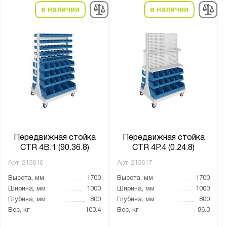
Верстакофф
в наличии
в наличии
Предприятие ДВК
Стелла-Техник
Серия:
Constructor
SORTEX
Передвижная стойка
Передвижная стойка
Показать
Сбросить
CTR 4B.1 (90.36.8)
CTR 4P.4 (0.24.8)
Арт.
213616
Арт.
213617
Высота, мм
1700
Высота, мм
1700
Ширина, мм
1000
Ширина, мм
1000
Глубина, мм
800
Глубина, мм
800
Вес, кг
103.4
Вес, кг
86.3