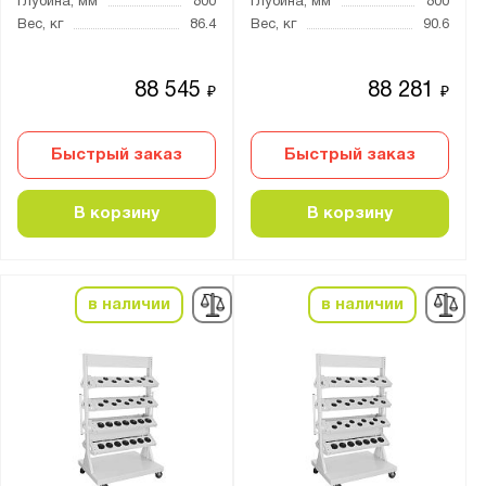
Глубина, мм
800
Глубина, мм
800
Вес, кг
86.4
Вес, кг
90.6
Количество лотков:
88 545
88 281
₽
₽
от
до
Быстрый заказ
Быстрый заказ
Способ установки:
мобильный
В корзину
В корзину
настольный
стационарный (напольный)
в наличии
в наличии
Количество ярусов:
3
4
5
7
8