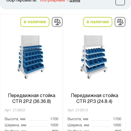
Сортировать:
популярные
цена
Цена:
от
до
в наличии
в наличии
Высота, мм:
от
до
Ширина, мм:
от
до
Глубина, мм:
от
до
Передвижная стойка
Передвижная стойка
CTR 2P.2 (36.36.8)
CTR 2P.3 (24.8.4)
Арт.
213603
Арт.
213613
Цвет:
Высота, мм
1700
Высота, мм
1700
Светло-серый (RAL 7035)
Ширина, мм
1000
Ширина, мм
1000
Телегрей 4 (RAL 7047)